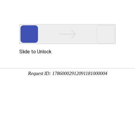

设为主页
件通知
学术交流
科学普及
人才举荐
决策咨询
国际合作